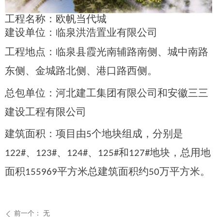
工程名称：欧帆当代城
建设单位：临泉洪浩置业有限公司
工程地点：
临泉县
霞光南辅路南侧、城中南路
东侧、金城路北侧、港口路西侧。
总包
单位：河北建工集团有限公司和安徽三三
建设工程有限公司
建筑面积：项目由
个地块组成，分别是
5
、
、
、
和
地块，总用地
122#
123#
124#
125#
127#
面积
平方米
总建筑面积约
万平方米
。
155969
50
前一个：
无
ꄴ